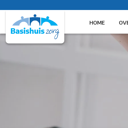
HOME
OV