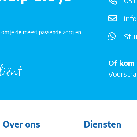
0511
inf
n om je de meest passende zorg en
Stu
Of kom 
liënt
Voorstra
Over ons
Diensten