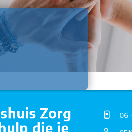
shuis Zorg
06 
ulp die je