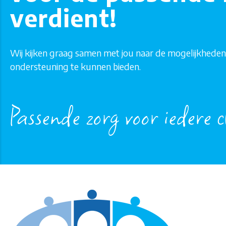
verdient!
Wij kijken graag samen met jou naar de mogelijkhede
ondersteuning te kunnen bieden.
Passende zorg voor iedere c