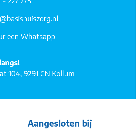
 - 227 275
o@basishuiszorg.nl
ur een Whatsapp
langs!
at 104, 9291 CN Kollum
Aangesloten bij