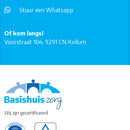
Stuur een Whatsapp
Of kom langs!
Voorstraat 104, 9291 CN Kollum
Wij zijn gecertificeerd: